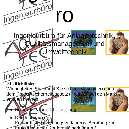
ro
Ingenieurbüro für Anlagentechnik,
Qualitätsmanagement und
Umwelttechnik
EU-Richtlinien
Wir begleiten Sie, damit Sie sichere Maschinen nach
dem Produktsicherheitsgesetz (ProdSG) auf den Markt
bringen können.
Sicherheits- und CE-Beratung
Durchführung des
Konformitätsbewertungsverfahrens, Beratung zur
Erstellung einer Konformitätserklärung /