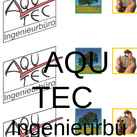
AQU
TEC
Ingenieurbü