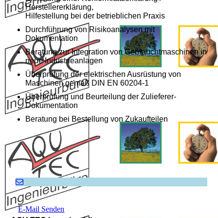
Herstellererklärung,
Hilfestellung bei der betrieblichen Praxis
Durchführung von Risikoanalysen mit
Dokumentation
Beratung zur Integration von Gebrauchtmaschinen in
neue Industrieanlagen
Überprüfung der elektrischen Ausrüstung von
Maschinen gemäß DIN EN 60204-1
Überprüfung und Beurteilung der Zulieferer-
Dokumentation
Beratung bei Bestellung von Zukaufteilen
E-Mail Senden