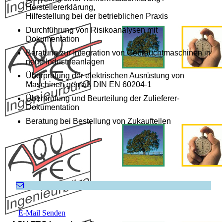
Herstellererklärung,
Hilfestellung bei der betrieblichen Praxis
Durchführung von Risikoanalysen mit
Dokumentation
Beratung zur Integration von Gebrauchtmaschinen in
neue Industrieanlagen
Überprüfung der elektrischen Ausrüstung von
Maschinen gemäß DIN EN 60204-1
Überprüfung und Beurteilung der Zulieferer-
Dokumentation
Beratung bei Bestellung von Zukaufteilen
E-Mail Senden