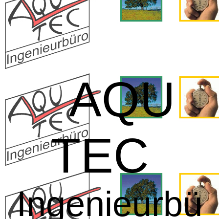
AQU
TEC
Ingenieurbü