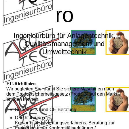
ro
Ingenieurbüro für Anlagentechnik,
Qualitätsmanagement und
Umwelttechnik
EU-Richtlinien
Wir begleiten Sie, damit Sie sichere Maschinen nach
dem Produktsicherheitsgesetz (ProdSG) auf den Markt
bringen können.
Sicherheits- und CE-Beratung
Durchführung des
Konformitätsbewertungsverfahrens, Beratung zur
Erstellung einer Konformitätserklärung /